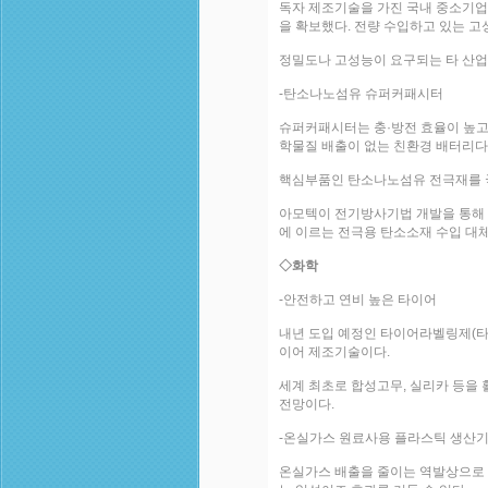
독자 제조기술을 가진 국내 중소기업인
을 확보했다. 전량 수입하고 있는 고
정밀도나 고성능이 요구되는 타 산업 분
-탄소나노섬유 슈퍼커패시터
슈퍼커패시터는 충·방전 효율이 높고
학물질 배출이 없는 친환경 배터리다
핵심부품인 탄소나노섬유 전극재를 
아모텍이 전기방사기법 개발을 통해 
에 이르는 전극용 탄소소재 수입 대
◇화학
-안전하고 연비 높은 타이어
내년 도입 예정인 타이어라벨링제(타
이어 제조기술이다.
세계 최초로 합성고무, 실리카 등을 
전망이다.
-온실가스 원료사용 플라스틱 생산
온실가스 배출을 줄이는 역발상으로 