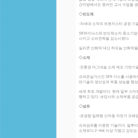
간지방에서도 원어민 교사 수업을 생
◇반도체
-차세대 소자의 트랜지스터 공정 기
SK하이닉스와 반도체소자 중소기업이
시키고 소비전력을 감소시켰다.
실리콘 산화막 대신 하프늄 산화막을
◇소재
-친환경 마그네슘 소재 제조 기반기
슈퍼온실가스인 SF6 가스를 사용하지
반기술의 생산성과 부품 성능을 향상
세계 최초 개발이다. 현재 일부 스마
행하고 있다. 보잉사와 소재부품 공급
◇섬유
-초경량 일체형 산악용 자전거 프레
슈퍼섬유를 이용한 기술이다. 알루미
소재보다 2~4배 이상 가볍고 강도는 