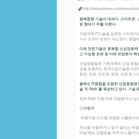
http://www.etnews.com/news/e
융복합형 기술이 대세다. 스마트폰, 
된 형태가 주를 이룬다.
자동차에 IT기술을 접목한 스마트카
가사 도우미 로봇이 대신한다. 융합에
미래 전문가들은 융복합 신성장동력 
고 지능형 로봇 등 미래 유망분야 핵
산업융합발전 기본계획은 산업 융합이 
금을 집행하는 한국산업기술평가관리원(K
항공, 의료, 반도체, 로봇, 조명 
올해도 IT융합을 포함한 산업융합원천
술 `K-Tech`를 육성하고 있다. 
정부 R&D 지원 아래 개발됐거나 성공
◇자동차
-주행지원 시스템 차량용 시뮬레이
차선을 이탈하거나 앞서 달리는 차량
타날 때는 상향등을 꺼주거나 졸거나 