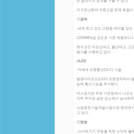
는 일석이조 효과를 거둘 수 있다.
지구온난화와 자원고갈 문제 해결이 
◇금속
-세계 최고 강도 교량용 케이블 강선
2200MPa급 강도로 기존 제품보다
현수교인 이순신대교, 울산대교, 고군
평가를 수행하고 있다.
◇LED
-차세대 조명통신(VLC) 기술
발광다이오드(LED) 조명장치에서 
능에 통신기능을 추가했다.
버스정거장 주변 가로등에서 나오는 L
지하 주차장 같은 장소에서 실내위치
산업원천기술개발사업으로 한국전자통신
고 있다.
◇방송
-스마트기기 연동을 위한 스마트 플