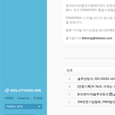
한국전자부품연구원(KETI)이 피앤피네
했다. 최근 DRM/DRM+ 통합시제
DRM/DRM+ 디지털 라디오 방식은 
할 전망이다.
향후 디지털 라디오방송 방식(DAB/D
홍기범기자
kbhong@etnews.com
번호
4
솔루션링크, ISO 26262 
[연중기획] K-Tech, 이
3
2
[e프런티어]솔루션링크
1
SW전문기업협회, PMO법