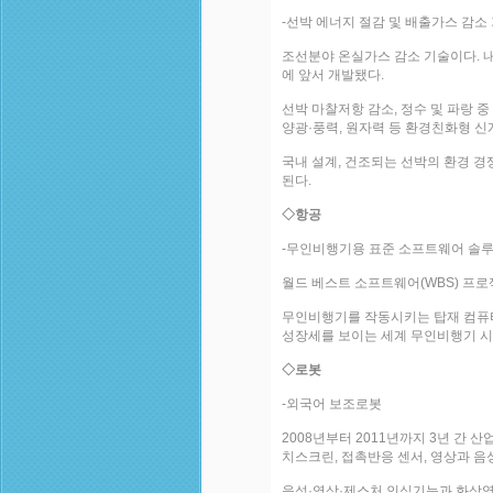
-선박 에너지 절감 및 배출가스 감소
조선분야 온실가스 감소 기술이다. 내
에 앞서 개발됐다.
선박 마찰저항 감소, 정수 및 파랑 
양광·풍력, 원자력 등 환경친화형 신
국내 설계, 건조되는 선박의 환경 경
된다.
◇항공
-무인비행기용 표준 소프트웨어 솔
월드 베스트 소프트웨어(WBS) 프
무인비행기를 작동시키는 탑재 컴퓨터
성장세를 보이는 세계 무인비행기 시
◇로봇
-외국어 보조로봇
2008년부터 2011년까지 3년 간
치스크린, 접촉반응 센서, 영상과 음
음성·영상·제스처 인식기능과 화상영