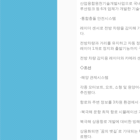
산업융합원천기술개발사업으로 국내 
루션링크 등 6개 업체가 개발한 기술
-통합충돌 안전시스템
레이더 센서로 전방 차량을 감지해 
다.
전방차량과 거리를 유지하고 자동 정차
레이더 1개로 정지와 출발기능까지 구현
전방 차량 감지용 레이더와 카메라 
◇조선
-해양 관제시스템
각종 모터보트, 요트, 소형 및 원양
추진됐다.
항로와 주변 정보를 3차원 환경에서 
-북극해 운항 최적 항로 시뮬레이션 
북극해 상용항로 개발에 대비한 빙
상용화되면 `꿈의 뱃길`로 기대되는 
료했다.